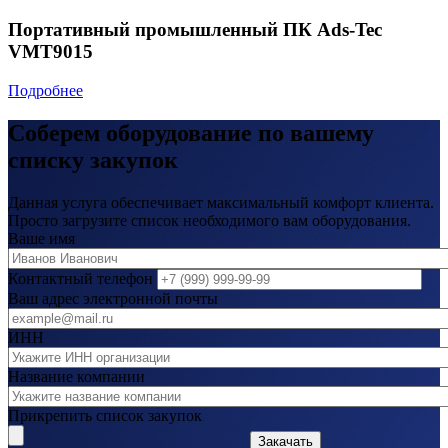
Портативный промышленный ПК Ads-Tec
VMT9015
Подробнее
Соберем оборудование по вашему
списку закупок
Данная услуга обеспечивает максимальный комфорт клиента.
Просто загрузите список необходимого вам оборудования.
Ваше имя
Контактный телефон
Ваш адрес электронной почты
ИНН
Название компании
Прикрепить список закупок
Закачать