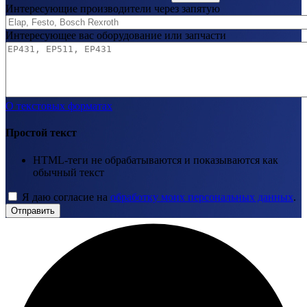
Интересующие производители через запятую
Интересующее вас оборудование или запчасти
О текстовых форматах
Простой текст
HTML-теги не обрабатываются и показываются как
обычный текст
Я даю согласие на
обработку моих персональных данных
.
Отправить