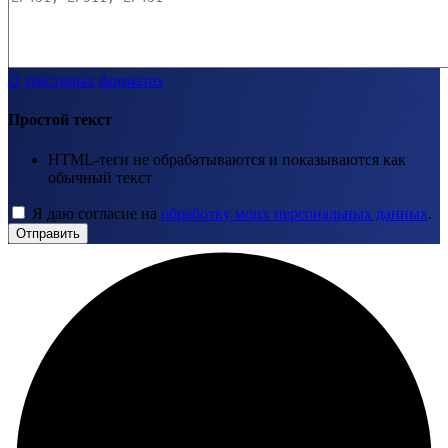
О текстовых форматах
Простой текст
HTML-теги не обрабатываются и показываются как
обычный текст
Я даю согласие на
обработку моих персональных данных
.
Отправить