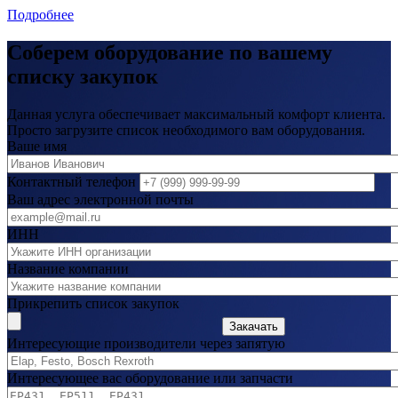
Подробнее
Соберем оборудование по вашему
списку закупок
Данная услуга обеспечивает максимальный комфорт клиента.
Просто загрузите список необходимого вам оборудования.
Ваше имя
Контактный телефон
Ваш адрес электронной почты
ИНН
Название компании
Прикрепить список закупок
Закачать
Интересующие производители через запятую
Интересующее вас оборудование или запчасти