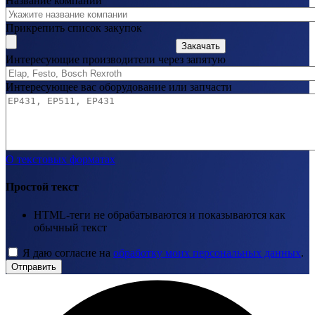
Название компании
Прикрепить список закупок
Закачать
Интересующие производители через запятую
Интересующее вас оборудование или запчасти
О текстовых форматах
Простой текст
HTML-теги не обрабатываются и показываются как
обычный текст
Я даю согласие на
обработку моих персональных данных
.
Отправить