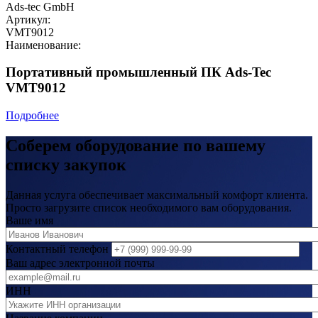
Ads-tec GmbH
Артикул:
VMT9012
Наименование:
Портативный промышленный ПК Ads-Tec
VMT9012
Подробнее
Соберем оборудование по вашему
списку закупок
Данная услуга обеспечивает максимальный комфорт клиента.
Просто загрузите список необходимого вам оборудования.
Ваше имя
Контактный телефон
Ваш адрес электронной почты
ИНН