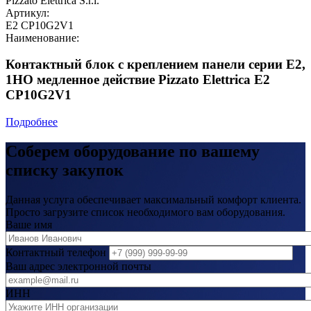
Pizzato Elettrica S.r.l.
Артикул:
E2 CP10G2V1
Наименование:
Контактный блок с креплением панели серии E2,
1НО медленное действие Pizzato Elettrica E2
CP10G2V1
Подробнее
Соберем оборудование по вашему
списку закупок
Данная услуга обеспечивает максимальный комфорт клиента.
Просто загрузите список необходимого вам оборудования.
Ваше имя
Контактный телефон
Ваш адрес электронной почты
ИНН