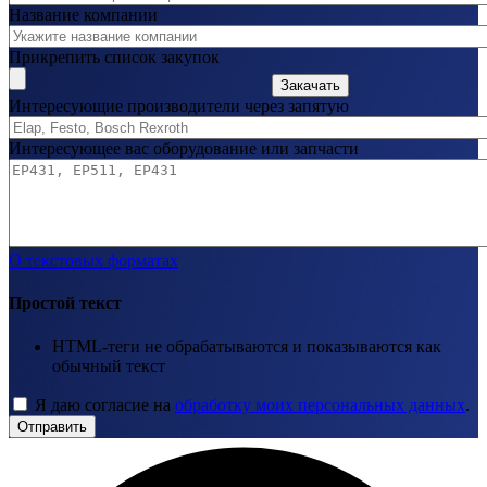
Название компании
Прикрепить список закупок
Закачать
Интересующие производители через запятую
Интересующее вас оборудование или запчасти
О текстовых форматах
Простой текст
HTML-теги не обрабатываются и показываются как
обычный текст
Я даю согласие на
обработку моих персональных данных
.
Отправить