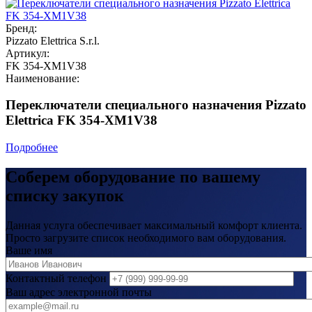
Бренд:
Pizzato Elettrica S.r.l.
Артикул:
FK 354-XM1V38
Наименование:
Переключатели специального назначения Pizzato
Elettrica FK 354-XM1V38
Подробнее
Соберем оборудование по вашему
списку закупок
Данная услуга обеспечивает максимальный комфорт клиента.
Просто загрузите список необходимого вам оборудования.
Ваше имя
Контактный телефон
Ваш адрес электронной почты