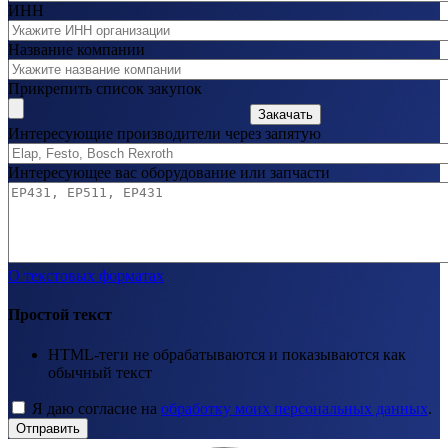
ИНН
Название компании
Прикрепить список закупок
Закачать
Интересующие производители через запятую
Интересующее вас оборудование или запчасти
О текстовых форматах
Простой текст
HTML-теги не обрабатываются и показываются как
обычный текст
Я даю согласие на
обработку моих персональных данных
.
Отправить