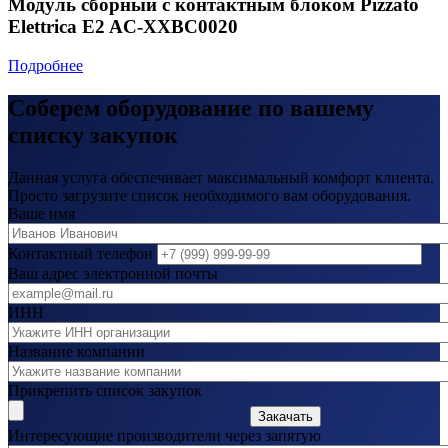
Модуль сборный с контактным блоком Pizzato
Elettrica E2 AC-XXBC0020
Подробнее
Соберем оборудование по вашему
списку закупок
Данная услуга обеспечивает максимальный комфорт клиента.
Просто загрузите список необходимого вам оборудования.
Ваше имя
Контактный телефон
Ваш адрес электронной почты
ИНН
Название компании
Прикрепить список закупок
Закачать
Интересующие производители через запятую