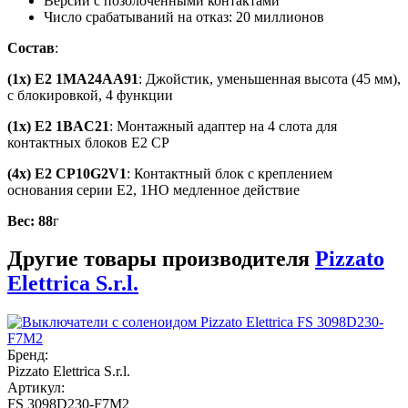
Версии с позолоченными контактами
Число срабатываний на отказ: 20 миллионов
Состав
:
(1x) E2 1MA24AA91
: Джойстик, уменьшенная высота (45 мм),
с блокировкой, 4 функции
(1x) E2 1BAC21
: Монтажный адаптер на 4 слота для
контактных блоков E2 CP
(4x) E2 CP10G2V1
: Контактный блок с креплением
основания серии E2, 1НО медленное действие
Вес:
88
г
Другие товары производителя
Pizzato
Elettrica S.r.l.
Бренд:
Pizzato Elettrica S.r.l.
Артикул:
FS 3098D230-F7M2