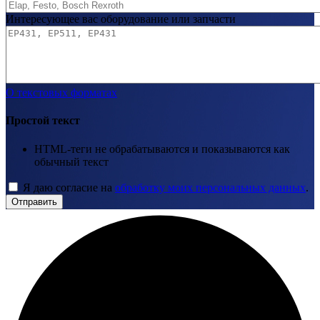
Интересующее вас оборудование или запчасти
О текстовых форматах
Простой текст
HTML-теги не обрабатываются и показываются как
обычный текст
Я даю согласие на
обработку моих персональных данных
.
Отправить