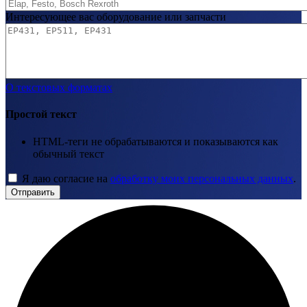
Интересующее вас оборудование или запчасти
О текстовых форматах
Простой текст
HTML-теги не обрабатываются и показываются как
обычный текст
Я даю согласие на
обработку моих персональных данных
.
Отправить