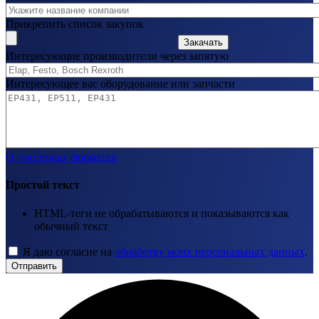
Прикрепить список закупок
Закачать
Интересующие производители через запятую
Интересующее вас оборудование или запчасти
О текстовых форматах
Простой текст
HTML-теги не обрабатываются и показываются как
обычный текст
Я даю согласие на
обработку моих персональных данных
.
Отправить