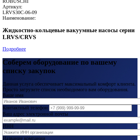
ROBUSCHI
Артикул:
LRVS30C-06-09
Наименование:
Жидкостно-кольцевые вакуумные насосы серии
LRVS/CRVS
Подробнее
Соберем оборудование по вашему
списку закупок
Данная услуга обеспечивает максимальный комфорт клиента.
Просто загрузите список необходимого вам оборудования.
Ваше имя
Контактный телефон
Ваш адрес электронной почты
ИНН
Название компании