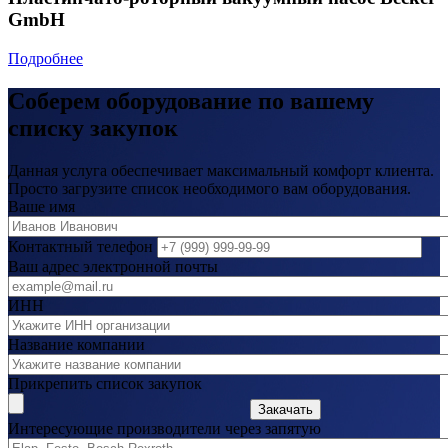
GmbH
Подробнее
Соберем оборудование по вашему
списку закупок
Данная услуга обеспечивает максимальный комфорт клиента.
Просто загрузите список необходимого вам оборудования.
Ваше имя
Контактный телефон
Ваш адрес электронной почты
ИНН
Название компании
Прикрепить список закупок
Закачать
Интересующие производители через запятую