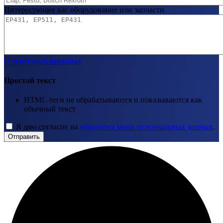
Интересующее вас оборудование или запчасти
О текстовых форматах
Простой текст
HTML-теги не обрабатываются и показываются как
обычный текст
Я даю согласие на
обработку моих персональных данных
.
Отправить