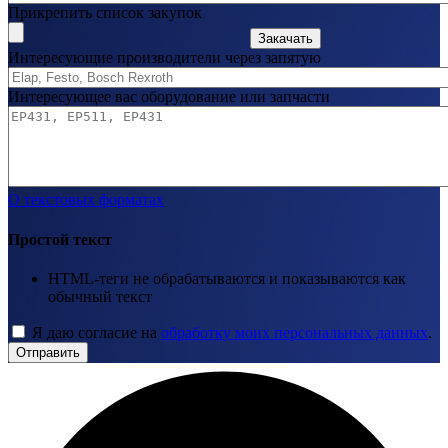
Прикрепить список закупок
Закачать
Интересующие производители через запятую
Интересующее вас оборудование или запчасти
О текстовых форматах
Простой текст
HTML-теги не обрабатываются и показываются как
обычный текст
Я даю согласие на
обработку моих персональных данных
.
Отправить