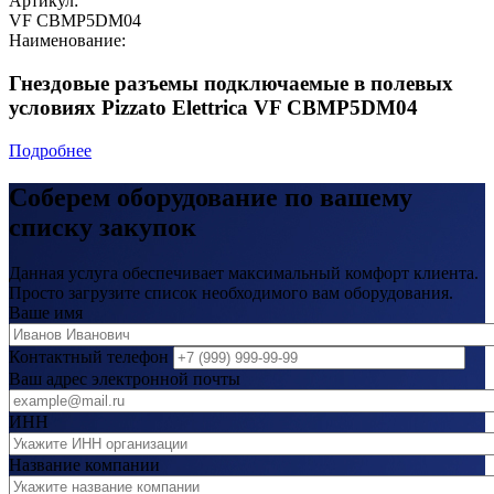
Артикул:
VF CBMP5DM04
Наименование:
Гнездовые разъемы подключаемые в полевых
условиях Pizzato Elettrica VF CBMP5DM04
Подробнее
Соберем оборудование по вашему
списку закупок
Данная услуга обеспечивает максимальный комфорт клиента.
Просто загрузите список необходимого вам оборудования.
Ваше имя
Контактный телефон
Ваш адрес электронной почты
ИНН
Название компании