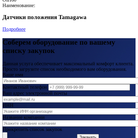
Наименование:
Датчики положения Tamagawa
Подробнее
Соберем оборудование по вашему
списку закупок
Данная услуга обеспечивает максимальный комфорт клиента.
Просто загрузите список необходимого вам оборудования.
Ваше имя
Контактный телефон
Ваш адрес электронной почты
ИНН
Название компании
Прикрепить список закупок
Закачать