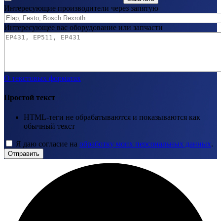
Интересующие производители через запятую
Интересующее вас оборудование или запчасти
О текстовых форматах
Простой текст
HTML-теги не обрабатываются и показываются как
обычный текст
Я даю согласие на
обработку моих персональных данных
.
Отправить