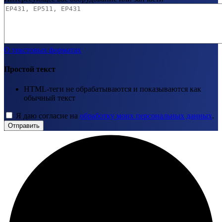
О текстовых форматах
Простой текст
HTML-теги не обрабатываются и показываются как
обычный текст
Я даю согласие на
обработку моих персональных данных
.
Отправить