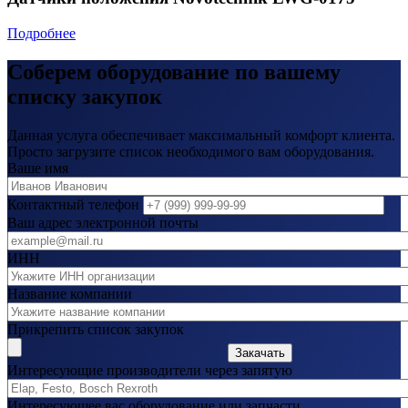
Подробнее
Соберем оборудование по вашему
списку закупок
Данная услуга обеспечивает максимальный комфорт клиента.
Просто загрузите список необходимого вам оборудования.
Ваше имя
Контактный телефон
Ваш адрес электронной почты
ИНН
Название компании
Прикрепить список закупок
Закачать
Интересующие производители через запятую
Интересующее вас оборудование или запчасти