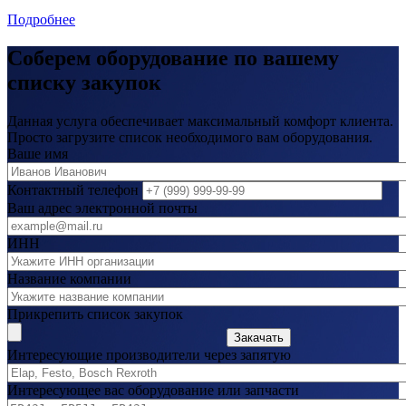
Подробнее
Соберем оборудование по вашему
списку закупок
Данная услуга обеспечивает максимальный комфорт клиента.
Просто загрузите список необходимого вам оборудования.
Ваше имя
Контактный телефон
Ваш адрес электронной почты
ИНН
Название компании
Прикрепить список закупок
Закачать
Интересующие производители через запятую
Интересующее вас оборудование или запчасти