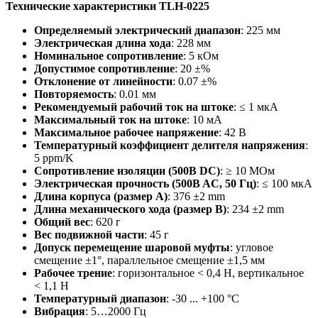
Технические характеристики TLH
-0225
Определяемый электрический диапазон
: 225 мм
Электрическая длина хода
: 228 мм
Номинальное сопротивление
: 5 кОм
Допустимое сопротивление
: 20 ±%
Отклонение от линейности
: 0.07 ±%
Повторяемость
: 0.01 мм
Рекомендуемый рабочий ток на штоке
: ≤ 1 мкА
Максимальный ток на штоке
: 10 мА
Максимальное рабочее напряжение
: 42 В
Температурный коэффициент делителя напряжения
:
5 ppm/K
Сопротивление изоляции (500B DC)
: ≥ 10 МОм
Электрическая прочность (500B AC, 50 Гц)
: ≤ 100 мкА
Длина корпуса (размер А)
: 376 ±2 mm
Длина механического хода (размер B)
: 234 ±2 mm
Общий вес
: 620 г
Вес подвижной части
: 45 г
Допуск перемещение шаровой муфты
: угловое
смещение ±1°, параллельное смещение ±1,5 мм
Рабочее трение
: горизонтальное < 0,4 Н, вертикальное
< 1,1 Н
Температурный диапазон
: -30 ... +100 °C
Вибрация
: 5…2000 Гц