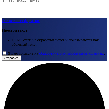
О текстовых форматах
Простой текст
HTML-теги не обрабатываются и показываются как
обычный текст
Я даю согласие на
обработку моих персональных данных
.
Отправить