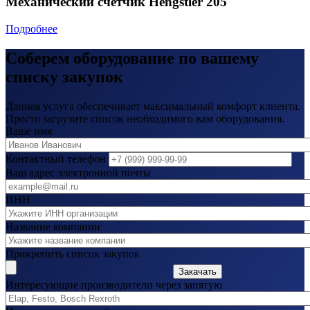
Механический счетчик Hengstler 205
Подробнее
Соберем оборудование по вашему
списку закупок
Данная услуга обеспечивает максимальный комфорт клиента.
Просто загрузите список необходимого вам оборудования.
Ваше имя
Контактный телефон
Ваш адрес электронной почты
ИНН
Название компании
Прикрепить список закупок
Закачать
Интересующие производители через запятую