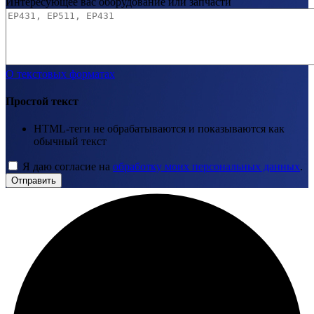
Интересующее вас оборудование или запчасти
О текстовых форматах
Простой текст
HTML-теги не обрабатываются и показываются как
обычный текст
Я даю согласие на
обработку моих персональных данных
.
Отправить