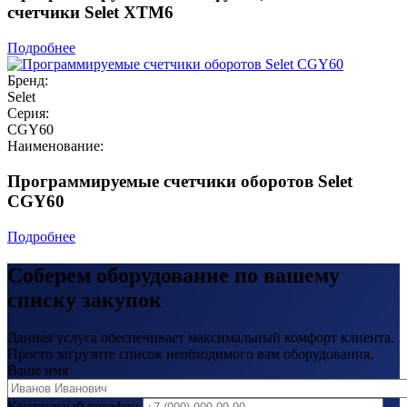
счетчики Selet XTM6
Подробнее
Бренд:
Selet
Серия:
CGY60
Наименование:
Программируемые счетчики оборотов Selet
CGY60
Подробнее
Соберем оборудование по вашему
списку закупок
Данная услуга обеспечивает максимальный комфорт клиента.
Просто загрузите список необходимого вам оборудования.
Ваше имя
Контактный телефон