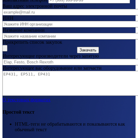
Ваш адрес электронной почты
ИНН
Название компании
Прикрепить список закупок
Закачать
Интересующие производители через запятую
Интересующее вас оборудование или запчасти
О текстовых форматах
Простой текст
HTML-теги не обрабатываются и показываются как
обычный текст