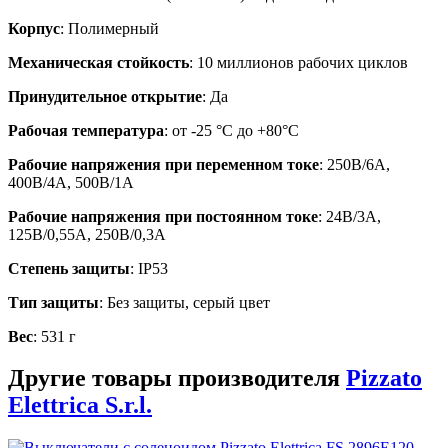
Корпус
: Полимерный
Механическая стойкость
: 10 миллионов рабочих циклов
Принудительное открытие
: Да
Рабочая температура
: от -25 °C до +80°C
Рабочие напряжения при переменном токе
: 250В/6А,
400В/4А, 500В/1А
Рабочие напряжения при постоянном токе
: 24В/3А,
125В/0,55А, 250В/0,3А
Степень защиты
: IP53
Тип защиты
: Без защиты, серый цвет
Вес
: 531 г
Другие товары производителя
Pizzato
Elettrica S.r.l.