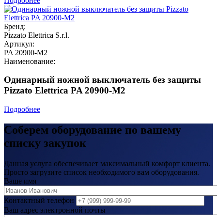
Подробнее
Бренд:
Pizzato Elettrica S.r.l.
Артикул:
PA 20900-M2
Наименование:
Одинарный ножной выключатель без защиты
Pizzato Elettrica PA 20900-M2
Подробнее
Соберем оборудование по вашему
списку закупок
Данная услуга обеспечивает максимальный комфорт клиента.
Просто загрузите список необходимого вам оборудования.
Ваше имя
Контактный телефон
Ваш адрес электронной почты