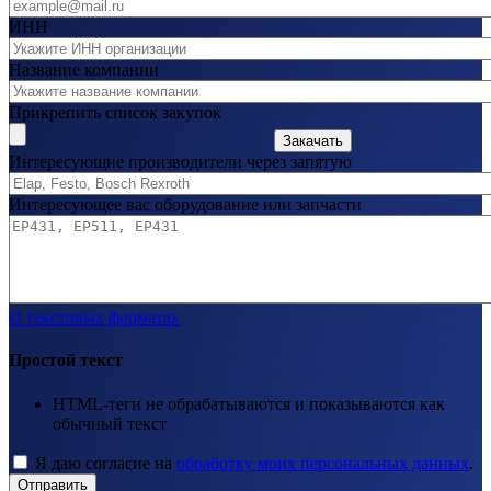
ИНН
Название компании
Прикрепить список закупок
Закачать
Интересующие производители через запятую
Интересующее вас оборудование или запчасти
О текстовых форматах
Простой текст
HTML-теги не обрабатываются и показываются как
обычный текст
Я даю согласие на
обработку моих персональных данных
.
Отправить