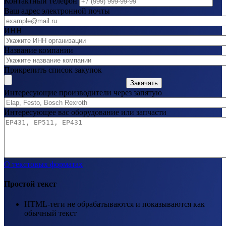
Контактный телефон
Ваш адрес электронной почты
ИНН
Название компании
Прикрепить список закупок
Закачать
Интересующие производители через запятую
Интересующее вас оборудование или запчасти
О текстовых форматах
Простой текст
HTML-теги не обрабатываются и показываются как
обычный текст