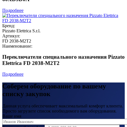
Подробнее
Бренд:
Pizzato Elettrica S.r.l.
Артикул:
FD 2038-M2T2
Наименование:
Переключатели специального назначения Pizzato
Elettrica FD 2038-M2T2
Подробнее
Соберем оборудование по вашему
списку закупок
Данная услуга обеспечивает максимальный комфорт клиента.
Просто загрузите список необходимого вам оборудования.
Ваше имя