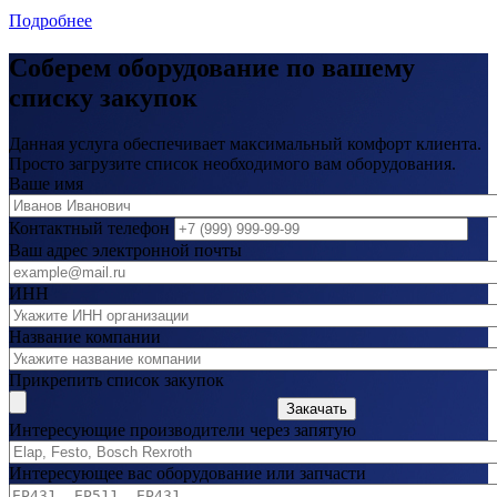
Подробнее
Соберем оборудование по вашему
списку закупок
Данная услуга обеспечивает максимальный комфорт клиента.
Просто загрузите список необходимого вам оборудования.
Ваше имя
Контактный телефон
Ваш адрес электронной почты
ИНН
Название компании
Прикрепить список закупок
Закачать
Интересующие производители через запятую
Интересующее вас оборудование или запчасти