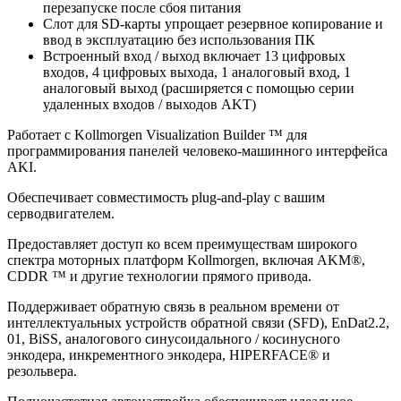
перезапуске после сбоя питания
Слот для SD-карты упрощает резервное копирование и
ввод в эксплуатацию без использования ПК
Встроенный вход / выход включает 13 цифровых
входов, 4 цифровых выхода, 1 аналоговый вход, 1
аналоговый выход (расширяется с помощью серии
удаленных входов / выходов AKT)
Работает с Kollmorgen Visualization Builder ™ для
программирования панелей человеко-машинного интерфейса
AKI.
Обеспечивает совместимость plug-and-play с вашим
серводвигателем.
Предоставляет доступ ко всем преимуществам широкого
спектра моторных платформ Kollmorgen, включая AKM®,
CDDR ™ и другие технологии прямого привода.
Поддерживает обратную связь в реальном времени от
интеллектуальных устройств обратной связи (SFD), EnDat2.2,
01, BiSS, аналогового синусоидального / косинусного
энкодера, инкрементного энкодера, HIPERFACE® и
резольвера.