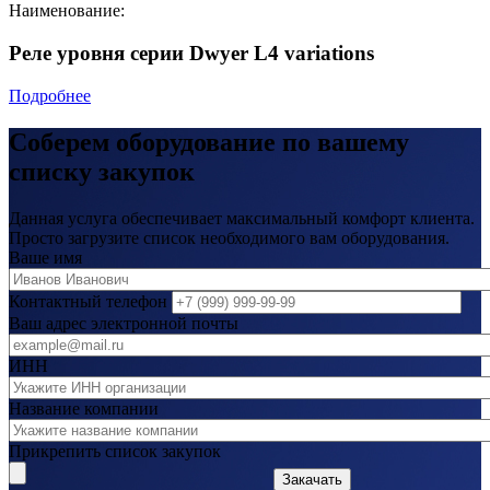
Наименование:
Реле уровня серии Dwyer L4 variations
Подробнее
Соберем оборудование по вашему
списку закупок
Данная услуга обеспечивает максимальный комфорт клиента.
Просто загрузите список необходимого вам оборудования.
Ваше имя
Контактный телефон
Ваш адрес электронной почты
ИНН
Название компании
Прикрепить список закупок
Закачать