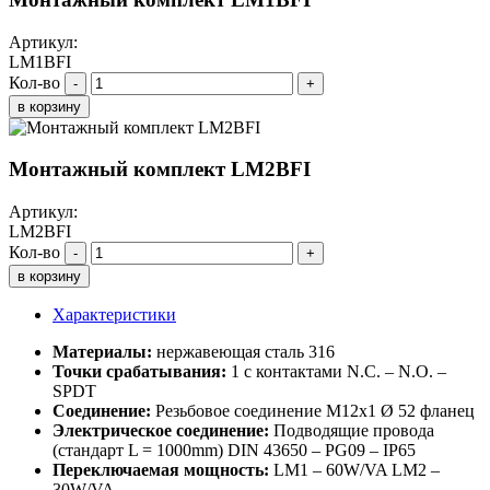
Артикул:
LM1BFI
Кол-во
-
+
в корзину
Монтажный комплект LM2BFI
Артикул:
LM2BFI
Кол-во
-
+
в корзину
Характеристики
Материалы:
нержавеющая сталь 316
Точки срабатывания:
1 с контактами N.C. – N.O. –
SPDT
Соединение:
Резьбовое соединение M12x1 Ø 52 фланец
Электрическое соединение:
Подводящие провода
(стандарт L = 1000mm) DIN 43650 – PG09 – IP65
Переключаемая мощность:
LM1 – 60W/VA LM2 –
30W/VA