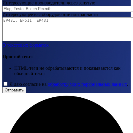
Интересующие производители через запятую
Интересующее вас оборудование или запчасти
О текстовых форматах
Простой текст
HTML-теги не обрабатываются и показываются как
обычный текст
Я даю согласие на
обработку моих персональных данных
.
Отправить