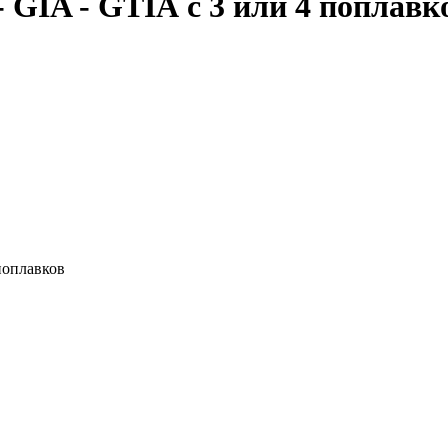
 GIA - GTIA с 3 или 4 поплавк
поплавков