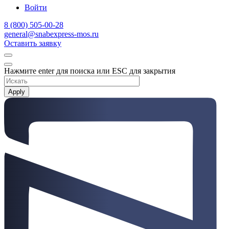
Войти
8 (800) 505-00-28
general@snabexpress-mos.ru
Оставить заявку
Нажмите enter для поиска или ESC для закрытия
Apply