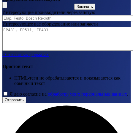
Закачать
Интересующие производители через запятую
Интересующее вас оборудование или запчасти
О текстовых форматах
Простой текст
HTML-теги не обрабатываются и показываются как
обычный текст
Я даю согласие на
обработку моих персональных данных
.
Отправить