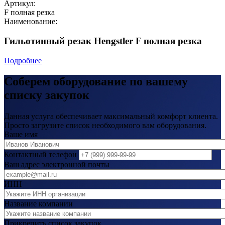
Артикул:
F полная резка
Наименование:
Гильотинный резак Hengstler F полная резка
Подробнее
Соберем оборудование по вашему
списку закупок
Данная услуга обеспечивает максимальный комфорт клиента.
Просто загрузите список необходимого вам оборудования.
Ваше имя
Контактный телефон
Ваш адрес электронной почты
ИНН
Название компании
Прикрепить список закупок