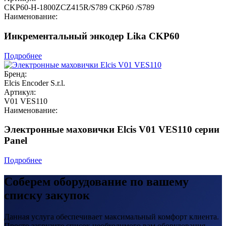
CKP60-H-1800ZCZ415R/S789 CKP60 /S789
Наименование:
Инкрементальный энкодер Lika CKP60
Подробнее
Бренд:
Elcis Encoder S.r.l.
Артикул:
V01 VES110
Наименование:
Электронные маховички Elcis V01 VES110 серии
Panel
Подробнее
Соберем оборудование по вашему
списку закупок
Данная услуга обеспечивает максимальный комфорт клиента.
Просто загрузите список необходимого вам оборудования.