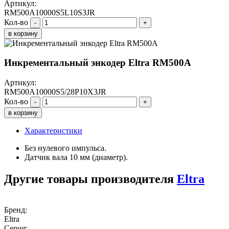
Артикул:
RM500A10000S5L10S3JR
Кол-во
-
+
в корзину
Инкрементальный энкодер Eltra RM500A
Артикул:
RM500A10000S5/28P10X3JR
Кол-во
-
+
в корзину
Характеристики
Без нулевого импульса.
Датчик вала 10 мм (диаметр).
Другие товары производителя
Eltra
Бренд:
Eltra
Серия: