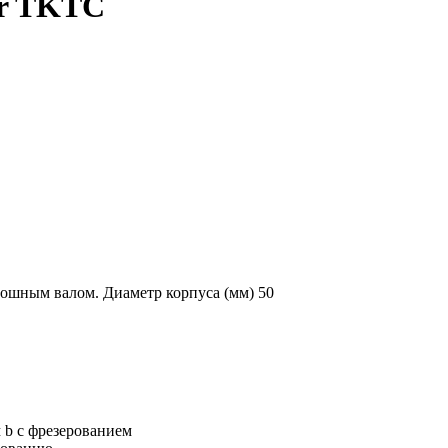
or TKTC
шным валом. Диаметр корпуса (мм) 50
м b с фрезерованием