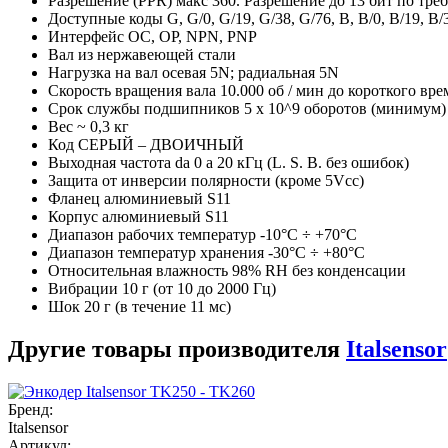
Разрешение (PPR) макс 360. Разрешение до 13 бит по тр
Доступные коды G, G/0, G/19, G/38, G/76, B, B/0, B/19, B/
Интерфейс OC, OP, NPN, PNP
Вал из нержавеющей стали
Нагрузка на вал осевая 5N; радиальная 5N
Скорость вращения вала 10.000 об / мин до короткого вре
Срок службы подшипников 5 x 10^9 оборотов (минимум)
Вес ~ 0,3 кг
Код СЕРЫЙ – ДВОИЧНЫЙ
Выходная частота da 0 a 20 кГц (L. S. B. без ошибок)
Защита от инверсии полярности (кроме 5Vcc)
Фланец алюминиевый S11
Корпус алюминиевый S11
Диапазон рабочих температур -10°C ÷ +70°C
Диапазон температур хранения -30°C ÷ +80°C
Относительная влажность 98% RH без конденсации
Вибрации 10 г (от 10 до 2000 Гц)
Шок 20 г (в течение 11 мс)
Другие товары производителя
Italsensor
Бренд:
Italsensor
Артикул: