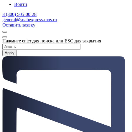
Войти
8 (800) 505-00-28
general@snabexpress-mos.ru
Оставить заявку
Нажмите enter для поиска или ESC для закрытия
Apply