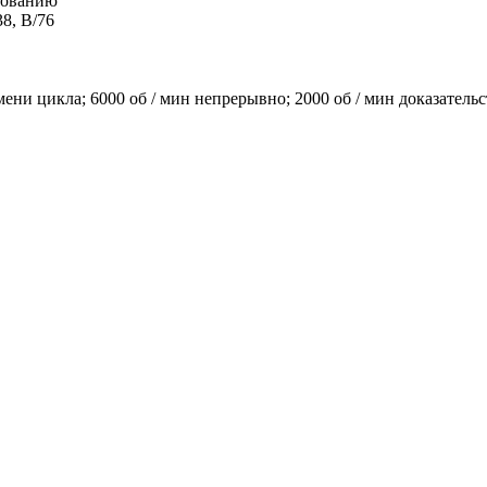
ебованию
38, B/76
мени цикла; 6000 об / мин непрерывно; 2000 об / мин доказательс