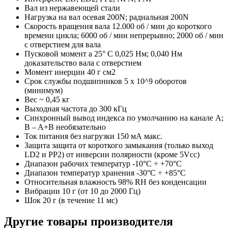
Вал из нержавеющей стали
Нагрузка на вал осевая 200N; радиальная 200N
Скорость вращения вала 12.000 об / мин до короткого
времени цикла; 6000 об / мин непрерывно; 2000 об / мин
с отверстием для вала
Пусковой момент a 25° C 0,025 Нм; 0,040 Нм
доказательство вала с отверстием
Момент инерции 40 г см2
Срок службы подшипников 5 x 10^9 оборотов
(минимум)
Вес ~ 0,45 кг
Выходная частота до 300 кГц
Синхронный вывод индекса по умолчанию на канале A;
B – A+B необязательно
Ток питания без нагрузки 150 мА макс.
Защита защита от короткого замыкания (только выход
LD2 и PP2) от инверсии полярности (кроме 5Vcc)
Диапазон рабочих температур -10°C ÷ +70°C
Диапазон температур хранения -30°C ÷ +85°C
Относительная влажность 98% RH без конденсации
Вибрации 10 г (от 10 до 2000 Гц)
Шок 20 г (в течение 11 мс)
Другие товары производителя