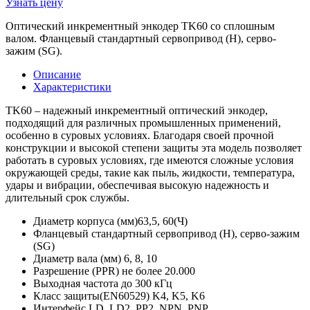
Узнать цену
Оптический инкрементный энкодер TK60 со сплошным
валом. Фланцевый стандартный сервопривод (H), серво-
зажим (SG).
Описание
Характеристики
TK60 – надежный инкрементный оптический энкодер,
подходящий для различных промышленных применений,
особенно в суровых условиях. Благодаря своей прочной
конструкции и высокой степени защиты эта модель позволяет
работать в суровых условиях, где имеются сложные условия
окружающей среды, такие как пыль, жидкости, температура,
удары и вибрации, обеспечивая высокую надежность и
длительный срок службы.
Диаметр корпуса (мм)63,5, 60(Ч)
Фланцевый стандартный сервопривод (H), серво-зажим
(SG)
Диаметр вала (мм) 6, 8, 10
Разрешение (PPR) не более 20.000
Выходная частота до 300 кГц
Класс защиты(EN60529) K4, K5, K6
Интерфейс LD, LD2, PP2, NPN, PNP