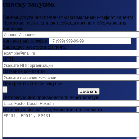
списку закупок
Данная услуга обеспечивает максимальный комфорт клиента.
Просто загрузите список необходимого вам оборудования.
Ваше имя
Контактный телефон
Ваш адрес электронной почты
ИНН
Название компании
Прикрепить список закупок
Закачать
Интересующие производители через запятую
Интересующее вас оборудование или запчасти