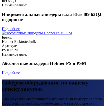
I09 63QJ
Наименование:
Инкрементальные энкодеры вала Elcis I09 63QJ
недорогие
Подробнее
Бренд:
Hohner Elektrotechnik
Артикул:
PS и PSM
Наименование:
Абсолютные энкодеры Hohner PS и PSM
Подробнее
Соберем оборудование по вашему
списку закупок
Данная услуга обеспечивает максимальный комфорт клиента.
Просто загрузите список необходимого вам оборудования.