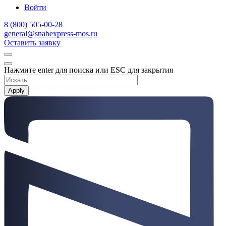
Войти
8 (800) 505-00-28
general@snabexpress-mos.ru
Оставить заявку
Нажмите enter для поиска или ESC для закрытия
Apply