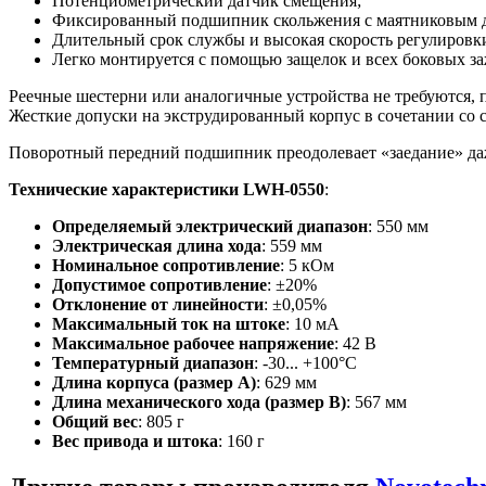
Потенциометрический датчик смещения;
Фиксированный подшипник скольжения с маятниковым дв
Длительный срок службы и высокая скорость регулировк
Легко монтируется с помощью защелок и всех боковых з
Реечные шестерни или аналогичные устройства не требуются, 
Жесткие допуски на экструдированный корпус в сочетании со 
Поворотный передний подшипник преодолевает «заедание» да
Технические характеристики LWH-0550
:
Определяемый электрический диапазон
: 550 мм
Электрическая длина хода
: 559 мм
Номинальное сопротивление
: 5 кОм
Допустимое сопротивление
: ±20%
Отклонение от линейности
: ±0,05%
Максимальный ток на штоке
: 10 мА
Максимальное рабочее напряжение
: 42 В
Температурный диапазон
: -30... +100°C
Длина корпуса (размер А)
: 629 мм
Длина механического хода (размер B)
: 567 мм
Общий вес
: 805 г
Вес привода и штока
: 160 г