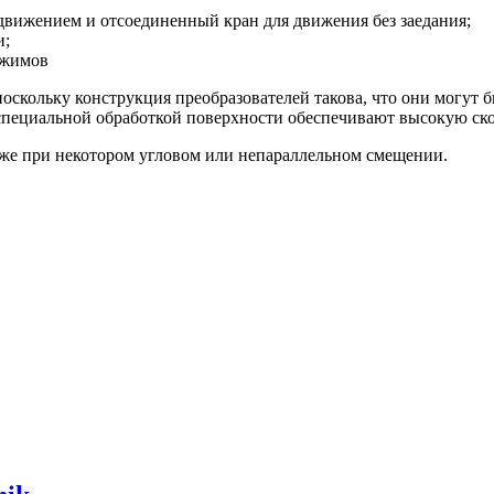
ижением и отсоединенный кран для движения без заедания;
и;
ажимов
поскольку конструкция преобразователей такова, что они могут
специальной обработкой поверхности обеспечивают высокую ско
же при некотором угловом или непараллельном смещении.