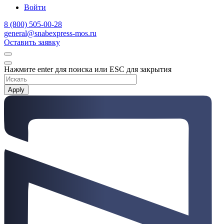
Войти
8 (800) 505-00-28
general@snabexpress-mos.ru
Оставить заявку
Нажмите enter для поиска или ESC для закрытия
Apply