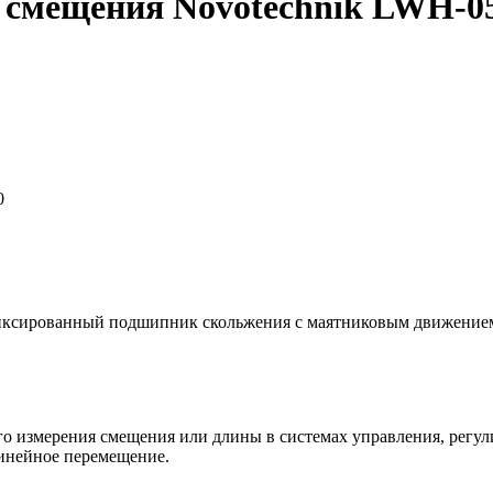
 смещения Novotechnik LWH-0
0
иксированный подшипник скольжения с маятниковым движением
 измерения смещения или длины в системах управления, регули
линейное перемещение.