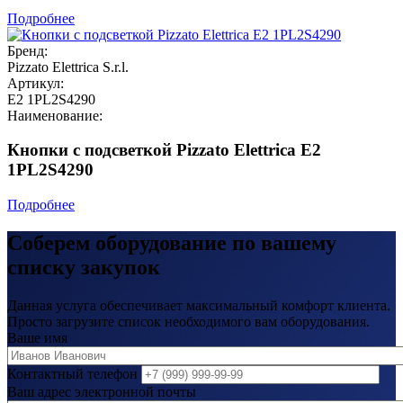
Подробнее
Бренд:
Pizzato Elettrica S.r.l.
Артикул:
E2 1PL2S4290
Наименование:
Кнопки с подсветкой Pizzato Elettrica E2
1PL2S4290
Подробнее
Соберем оборудование по вашему
списку закупок
Данная услуга обеспечивает максимальный комфорт клиента.
Просто загрузите список необходимого вам оборудования.
Ваше имя
Контактный телефон
Ваш адрес электронной почты