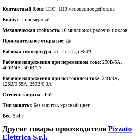
Контактный блок
: 1НО+1НЗ мгновенное действие
Корпус
: Полимерный
Механическая стойкость
: 10 миллионов рабочих циклов
Принудительное открытие
: Да
Рабочая температура
: от -25 °C до +80°C
Рабочие напряжения при переменном токе
: 250В/6А,
400В/4А, 500В/1А
Рабочие напряжения при постоянном токе
: 24В/3А,
125В/0,55А, 250В/0,3А
Степень защиты
: IP65
Тип защиты
: Без защиты, красный цвет
Вес
: 534 г
Другие товары производителя
Pizzato
Elettrica S.r.l.