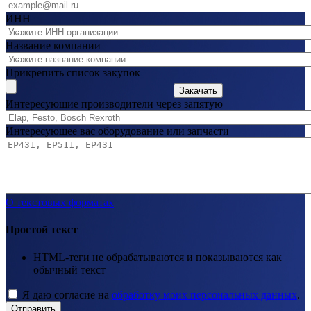
ИНН
Название компании
Прикрепить список закупок
Закачать
Интересующие производители через запятую
Интересующее вас оборудование или запчасти
О текстовых форматах
Простой текст
HTML-теги не обрабатываются и показываются как
обычный текст
Я даю согласие на
обработку моих персональных данных
.
Отправить