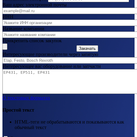
Ваш адрес электронной почты
ИНН
Название компании
Прикрепить список закупок
Закачать
Интересующие производители через запятую
Интересующее вас оборудование или запчасти
О текстовых форматах
Простой текст
HTML-теги не обрабатываются и показываются как
обычный текст