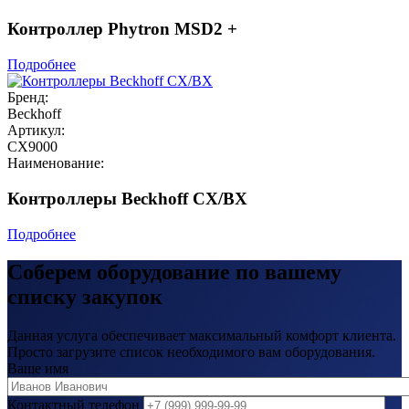
Контроллер Phytron MSD2 +
Подробнее
Бренд:
Beckhoff
Артикул:
CX9000
Наименование:
Контроллеры Beckhoff CX/BX
Подробнее
Соберем оборудование по вашему
списку закупок
Данная услуга обеспечивает максимальный комфорт клиента.
Просто загрузите список необходимого вам оборудования.
Ваше имя
Контактный телефон