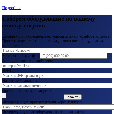
Подробнее
Соберем оборудование по вашему
списку закупок
Данная услуга обеспечивает максимальный комфорт клиента.
Просто загрузите список необходимого вам оборудования.
Ваше имя
Контактный телефон
Ваш адрес электронной почты
ИНН
Название компании
Прикрепить список закупок
Закачать
Интересующие производители через запятую
Интересующее вас оборудование или запчасти