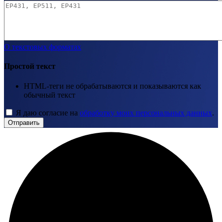
О текстовых форматах
Простой текст
HTML-теги не обрабатываются и показываются как
обычный текст
Я даю согласие на
обработку моих персональных данных
.
Отправить