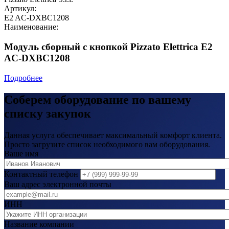
Артикул:
E2 AC-DXBC1208
Наименование:
Модуль сборный с кнопкой Pizzato Elettrica E2
AC-DXBC1208
Подробнее
Соберем оборудование по вашему
списку закупок
Данная услуга обеспечивает максимальный комфорт клиента.
Просто загрузите список необходимого вам оборудования.
Ваше имя
Контактный телефон
Ваш адрес электронной почты
ИНН
Название компании