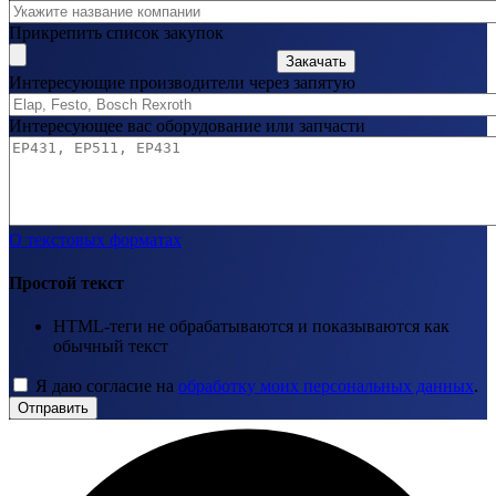
Прикрепить список закупок
Закачать
Интересующие производители через запятую
Интересующее вас оборудование или запчасти
О текстовых форматах
Простой текст
HTML-теги не обрабатываются и показываются как
обычный текст
Я даю согласие на
обработку моих персональных данных
.
Отправить