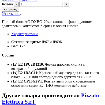
Кол-во
-
+
в корзину
Узнать цену
Полный блок AC-DXBC1204 с кнопкой, фиксирующим
адаптером и контактом. Черная плоская кнопка.
Характеристики
Степень защиты
: IP67 и IP69K
Вес
: 35 г
Состав
(1x) E2 1PU2R1210
: Черная плоская кнопка с
возвратной пружиной
(1x) E2 1BAC11
: Крепежный адаптер для контактного
блока E2 CP или светодиодного держателя E2 LP
(1x) E2 CP10G2V1
: Контактный блок с креплением
основания серии E2, 1НО медленное действие
Другие товары производителя
Pizzato
Elettrica S.r.l.