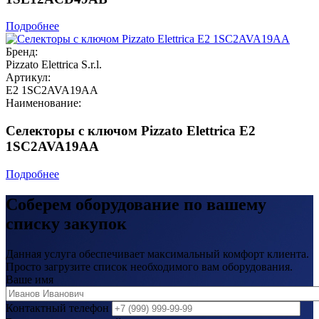
Подробнее
Бренд:
Pizzato Elettrica S.r.l.
Артикул:
E2 1SC2AVA19AA
Наименование:
Селекторы с ключом Pizzato Elettrica E2
1SC2AVA19AA
Подробнее
Соберем оборудование по вашему
списку закупок
Данная услуга обеспечивает максимальный комфорт клиента.
Просто загрузите список необходимого вам оборудования.
Ваше имя
Контактный телефон