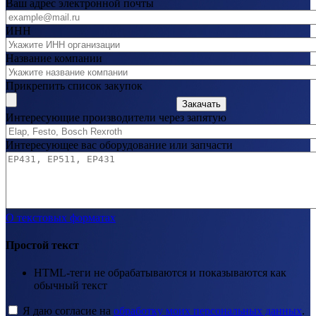
Ваш адрес электронной почты
ИНН
Название компании
Прикрепить список закупок
Закачать
Интересующие производители через запятую
Интересующее вас оборудование или запчасти
О текстовых форматах
Простой текст
HTML-теги не обрабатываются и показываются как
обычный текст
Я даю согласие на
обработку моих персональных данных
.