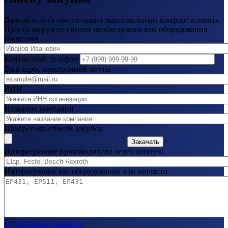
Данная услуга обеспечивает максимальный комфорт клиента.
Просто загрузите список необходимого вам оборудования.
Ваше имя
Контактный телефон
Ваш адрес электронной почты
ИНН
Название компании
Прикрепить список закупок
Закачать
Интересующие производители через запятую
Интересующее вас оборудование или запчасти
О текстовых форматах