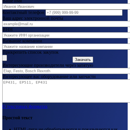
Ваше имя
Контактный телефон
Ваш адрес электронной почты
ИНН
Название компании
Прикрепить список закупок
Закачать
Интересующие производители через запятую
Интересующее вас оборудование или запчасти
О текстовых форматах
Простой текст
HTML-теги не обрабатываются и показываются как