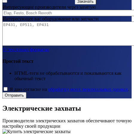
Закачать
Интересующие производители через запятую
Интересующее вас оборудование или запчасти
О текстовых форматах
Простой текст
HTML-теги не обрабатываются и показываются как
обычный текст
Я даю согласие на
обработку моих персональных данных
.
Отправить
Электрические захваты
Производители электрических захватов обеспечивают точную
настройку своей продукции