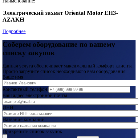
Наименование:
Электрический захват Oriental Motor EH3-
AZAKH
Подробнее
Соберем оборудование по вашему
списку закупок
Данная услуга обеспечивает максимальный комфорт клиента.
Просто загрузите список необходимого вам оборудования.
Ваше имя
Контактный телефон
Ваш адрес электронной почты
ИНН
Название компании
Прикрепить список закупок