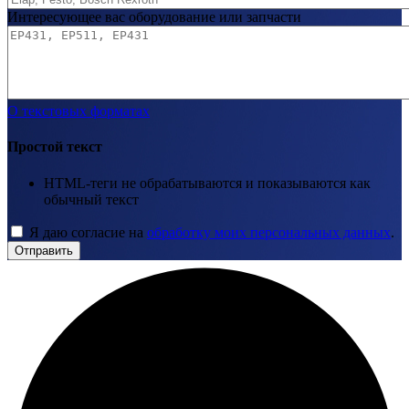
Интересующее вас оборудование или запчасти
О текстовых форматах
Простой текст
HTML-теги не обрабатываются и показываются как
обычный текст
Я даю согласие на
обработку моих персональных данных
.
Отправить