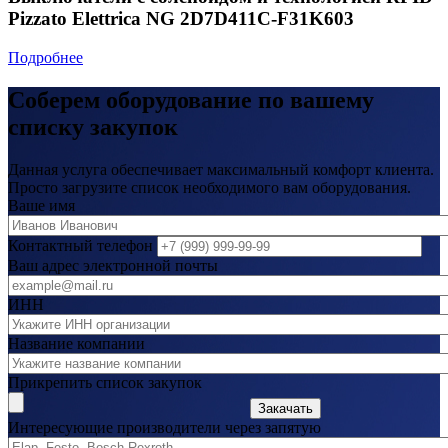
Pizzato Elettrica NG 2D7D411C-F31K603
Подробнее
Соберем оборудование по вашему
списку закупок
Данная услуга обеспечивает максимальный комфорт клиента.
Просто загрузите список необходимого вам оборудования.
Ваше имя
Контактный телефон
Ваш адрес электронной почты
ИНН
Название компании
Прикрепить список закупок
Закачать
Интересующие производители через запятую