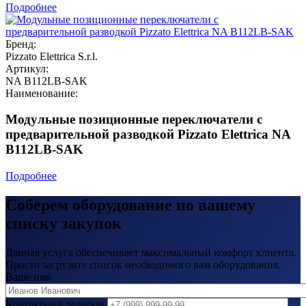
Подробнее
Бренд:
Pizzato Elettrica S.r.l.
Артикул:
NA B112LB-SAK
Наименование:
Модульные позиционные переключатели с
предварительной разводкой Pizzato Elettrica NA
B112LB-SAK
Подробнее
Соберем оборудование по вашему
списку закупок
Данная услуга обеспечивает максимальный комфорт клиента.
Просто загрузите список необходимого вам оборудования.
Ваше имя
Контактный телефон