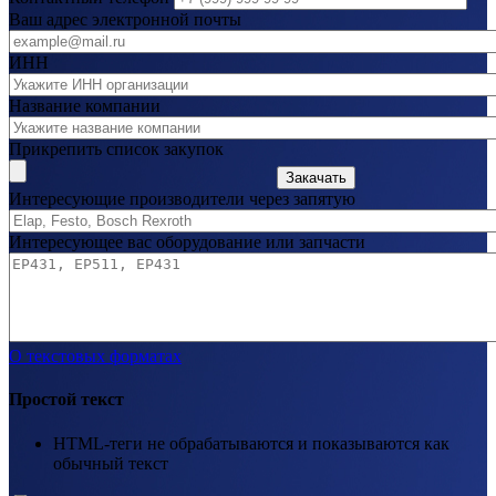
Ваш адрес электронной почты
ИНН
Название компании
Прикрепить список закупок
Закачать
Интересующие производители через запятую
Интересующее вас оборудование или запчасти
О текстовых форматах
Простой текст
HTML-теги не обрабатываются и показываются как
обычный текст