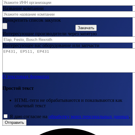
Название компании
Прикрепить список закупок
Закачать
Интересующие производители через запятую
Интересующее вас оборудование или запчасти
О текстовых форматах
Простой текст
HTML-теги не обрабатываются и показываются как
обычный текст
Я даю согласие на
обработку моих персональных данных
.
Отправить