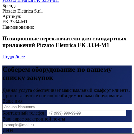
Бренд:
Pizzato Elettrica S.r.l.
Артикул:
FK 3334-M1
Наименование:
Позиционные переключатели для стандартных
приложений Pizzato Elettrica FK 3334-M1
Подробнее
Соберем оборудование по вашему
списку закупок
Данная услуга обеспечивает максимальный комфорт клиента.
Просто загрузите список необходимого вам оборудования.
Ваше имя
Контактный телефон
Ваш адрес электронной почты
ИНН