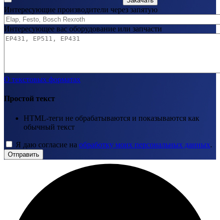
Закачать
Интересующие производители через запятую
Интересующее вас оборудование или запчасти
О текстовых форматах
Простой текст
HTML-теги не обрабатываются и показываются как
обычный текст
Я даю согласие на
обработку моих персональных данных
.
Отправить