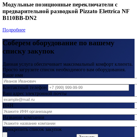
Модульные позиционные переключатели с
предварительной разводкой Pizzato Elettrica NF
B110BB-DN2
Подробнее
Соберем оборудование по вашему
списку закупок
Данная услуга обеспечивает максимальный комфорт клиента.
Просто загрузите список необходимого вам оборудования.
Ваше имя
Контактный телефон
Ваш адрес электронной почты
ИНН
Название компании
Прикрепить список закупок