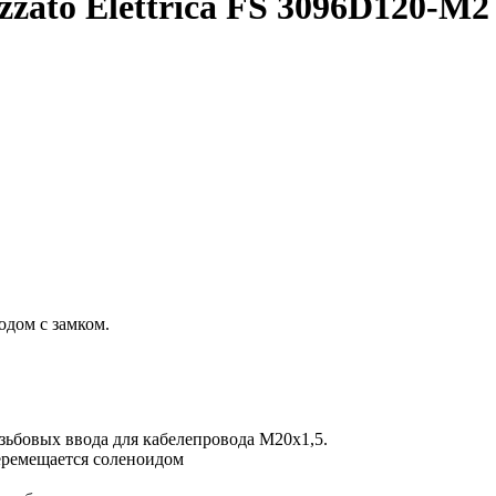
zato Elettrica FS 3096D120-M2
дом с замком.
зьбовых ввода для кабелепровода M20x1,5.
еремещается соленоидом