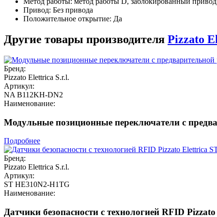
Метод работы: метод работы D, заблокированный привод
Привод: Без привода
Положительное открытие: Да
Другие товары производителя
Pizzato El
Бренд:
Pizzato Elettrica S.r.l.
Артикул:
NA B112KH-DN2
Наименование:
Модульные позиционные переключатели с предвар
Подробнее
Бренд:
Pizzato Elettrica S.r.l.
Артикул:
ST HE310N2-H1TG
Наименование:
Датчики безопасности с технологией RFID Pizzat