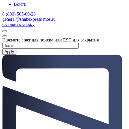
Войти
8 (800) 505-00-28
general@snabexpress-mos.ru
Оставить заявку
Нажмите enter для поиска или ESC для закрытия
Apply