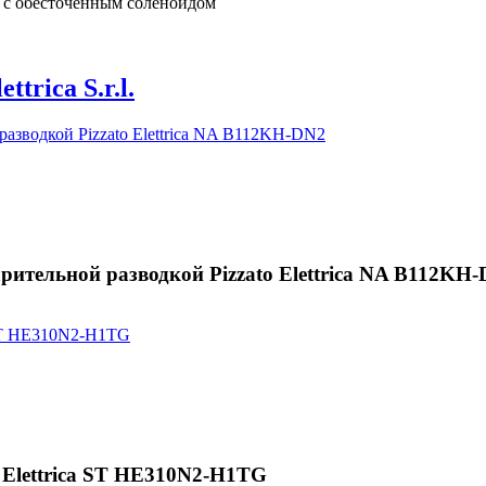
 с обесточенным соленоидом
ettrica S.r.l.
ительной разводкой Pizzato Elettrica NA B112KH
o Elettrica ST HE310N2-H1TG