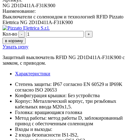
NG 2D1D411A-F31K900
Наименование:
Выключатели с соленоидом и технологией RFID Pizzato
Elettrica NG 2D1D411A-F31K900
Кол-во
-
+
в корзину
Узнать цену
Защитный выключатель RFID NG 2D1D411A-F31K900 с
замком, с приводом.
Характеристики
Степень защиты: IP67 согласно EN 60529 и IP69K
согласно ISO 20653
Конфигурация крышки: Без устройства
Корпус: Металлический корпус, три резьбовых
кабельных ввода M20x1,5.
Головка: вращающаяся головка
Метод работы: метод работы D, заблокированный
привод с обесточенным соленоидом
Входы и выходы:
2 входа безопасности IS1-IS2,