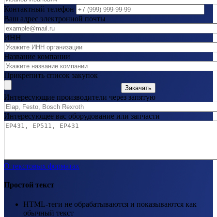
Контактный телефон
Ваш адрес электронной почты
ИНН
Название компании
Прикрепить список закупок
Закачать
Интересующие производители через запятую
Интересующее вас оборудование или запчасти
О текстовых форматах
Простой текст
HTML-теги не обрабатываются и показываются как
обычный текст