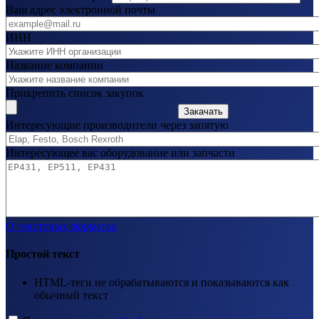
Ваш адрес электронной почты
ИНН
Название компании
Прикрепить список закупок
Закачать
Интересующие производители через запятую
Интересующее вас оборудование или запчасти
О текстовых форматах
Простой текст
HTML-теги не обрабатываются и показываются как
обычный текст