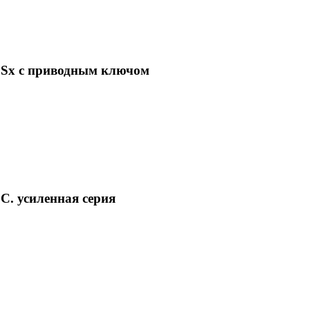
S3Sx с приводным ключом
C. усиленная серия