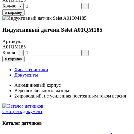
A01QM155
Кол-во
-
+
в корзину
Индуктивный датчик Selet A01QM185
Артикул:
A01QM185
Кол-во
-
+
в корзину
Характеристики
Документы
Алюминиевый корпус
Версия кабельного выхода
2-проводный, не усиленная постоянным током версия
Смотреть документ
Каталог датчиков