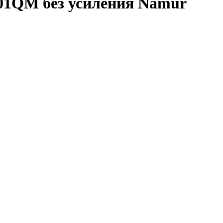
A01QM без усиления Namur