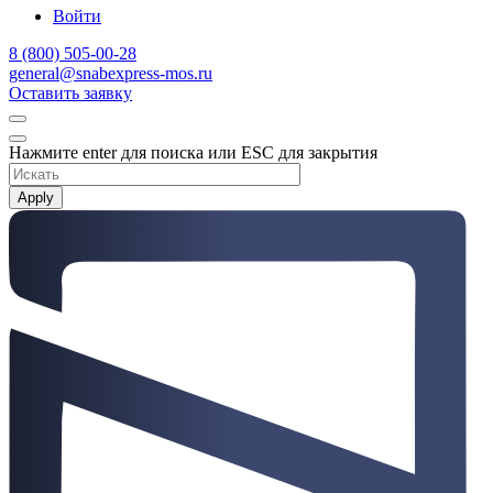
Войти
8 (800) 505-00-28
general@snabexpress-mos.ru
Оставить заявку
Нажмите enter для поиска или ESC для закрытия
Apply