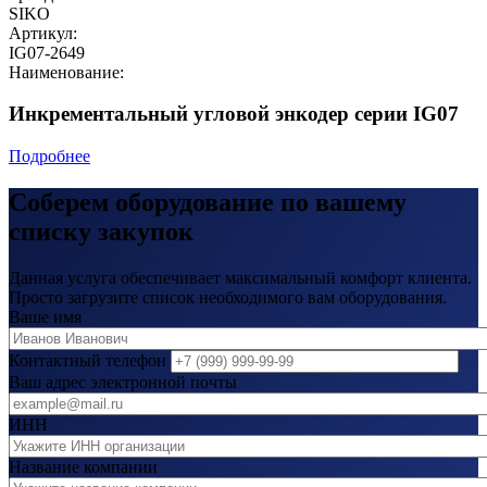
SIKO
Артикул:
IG07-2649
Наименование:
Инкрементальный угловой энкодер серии IG07
Подробнее
Соберем оборудование по вашему
списку закупок
Данная услуга обеспечивает максимальный комфорт клиента.
Просто загрузите список необходимого вам оборудования.
Ваше имя
Контактный телефон
Ваш адрес электронной почты
ИНН
Название компании