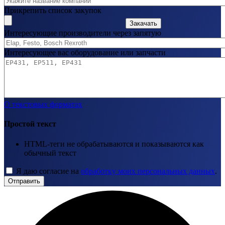
Прикрепить список закупок
Закачать
Интересующие производители через запятую
Интересующее вас оборудование или запчасти
О текстовых форматах
Простой текст
HTML-теги не обрабатываются и показываются как
обычный текст
Я даю согласие на
обработку моих персональных данных
.
Отправить