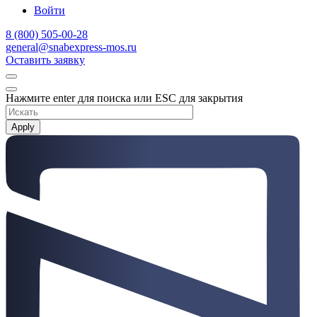
Войти
8 (800) 505-00-28
general@snabexpress-mos.ru
Оставить заявку
Нажмите enter для поиска или ESC для закрытия
Apply