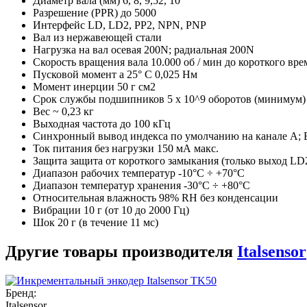
Диаметр вала (мм) 6, 8, 9,52, 10
Разрешение (PPR) до 5000
Интерфейс LD, LD2, PP2, NPN, PNP
Вал из нержавеющей стали
Нагрузка на вал осевая 200N; радиальная 200N
Скорость вращения вала 10.000 об / мин до короткого вре
Пусковой момент a 25° C 0,025 Нм
Момент инерции 50 г см2
Срок службы подшипников 5 x 10^9 оборотов (минимум)
Вес ~ 0,23 кг
Выходная частота до 100 кГц
Синхронный вывод индекса по умолчанию на канале A; 
Ток питания без нагрузки 150 мА макс.
Защита защита от короткого замыкания (только выход LD
Диапазон рабочих температур -10°C ÷ +70°C
Диапазон температур хранения -30°C ÷ +80°C
Относительная влажность 98% RH без конденсации
Вибрации 10 г (от 10 до 2000 Гц)
Шок 20 г (в течение 11 мс)
Другие товары производителя
Italsensor
Бренд:
Italsensor