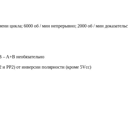
мени цикла; 6000 об / мин непрерывно; 2000 об / мин доказательс
B – A+B необязательно
2 и PP2) от инверсии полярности (кроме 5Vcc)