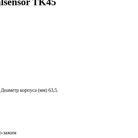
lsensor TK45
иаметр корпуса (мм) 63,5.
во-зажим