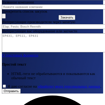
Название компании
Прикрепить список закупок
Закачать
Интересующие производители через запятую
Интересующее вас оборудование или запчасти
О текстовых форматах
Простой текст
HTML-теги не обрабатываются и показываются как
обычный текст
Я даю согласие на
обработку моих персональных данных
.
Отправить