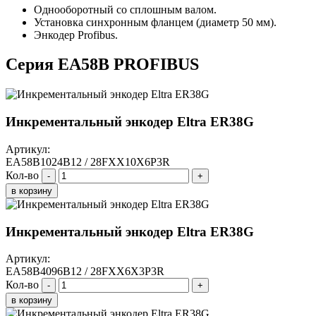
Однооборотный со сплошным валом.
Установка синхронным фланцем (диаметр 50 мм).
Энкодер Profibus.
Серия EA58B PROFIBUS
Инкрементальный энкодер Eltra ER38G
Артикул:
EA58B1024B12 / 28FXX10X6P3R
Кол-во
-
+
в корзину
Инкрементальный энкодер Eltra ER38G
Артикул:
EA58B4096B12 / 28FXX6X3P3R
Кол-во
-
+
в корзину