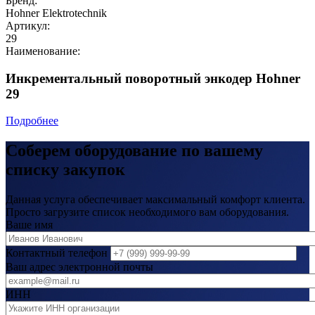
Бренд:
Hohner Elektrotechnik
Артикул:
29
Наименование:
Инкрементальный поворотный энкодер Hohner
29
Подробнее
Соберем оборудование по вашему
списку закупок
Данная услуга обеспечивает максимальный комфорт клиента.
Просто загрузите список необходимого вам оборудования.
Ваше имя
Контактный телефон
Ваш адрес электронной почты
ИНН