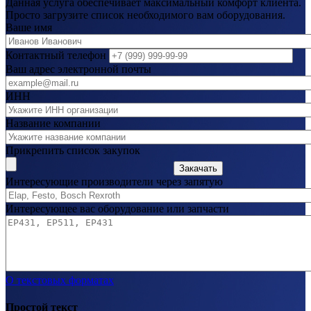
Данная услуга обеспечивает максимальный комфорт клиента.
Просто загрузите список необходимого вам оборудования.
Ваше имя
Контактный телефон
Ваш адрес электронной почты
ИНН
Название компании
Прикрепить список закупок
Закачать
Интересующие производители через запятую
Интересующее вас оборудование или запчасти
О текстовых форматах
Простой текст