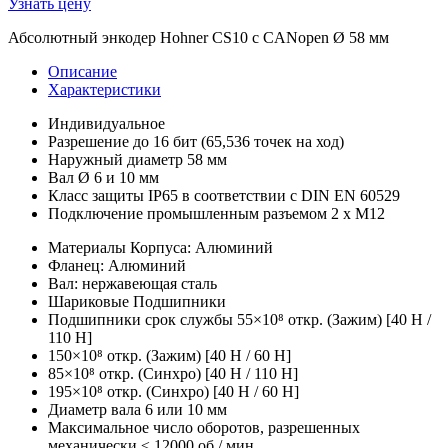
Узнать цену
Абсолютный энкодер Hohner CS10 с CANopen Ø 58 мм
Описание
Характеристики
Индивидуальное
Разрешение до 16 бит (65,536 точек на ход)
Наружный диаметр 58 мм
Вал Ø 6 и 10 мм
Класс защиты IP65 в соответствии с DIN EN 60529
Подключение промышленным разъемом 2 x M12
Материалы Корпуса: Алюминий
Фланец: Алюминий
Вал: нержавеющая сталь
Шариковые Подшипники
Подшипники срок службы 55×10⁸ откр. (Зажим) [40 Н /
110 Н]
150×10⁸ откр. (Зажим) [40 Н / 60 Н]
85×10⁸ откр. (Синхро) [40 Н / 110 Н]
195×10⁸ откр. (Синхро) [40 Н / 60 Н]
Диаметр вала 6 или 10 мм
Максимальное число оборотов, разрешенных
механически ≤ 12000 об / мин