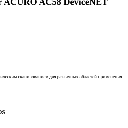
er ACURO AC58 DeviceNET
ческим сканированием для различных областей применения.
DS