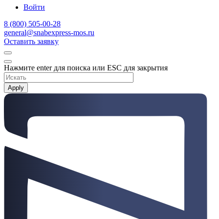
Войти
8 (800) 505-00-28
general@snabexpress-mos.ru
Оставить заявку
Нажмите enter для поиска или ESC для закрытия
Apply