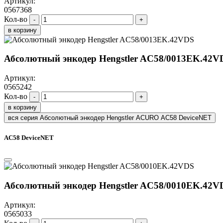
Артикул:
0567368
Кол-во
-
+
в корзину
Абсолютный энкодер Hengstler AC58/0013EK.42V
Артикул:
0565242
Кол-во
-
+
в корзину
вся серия Абсолютный энкодер Hengstler ACURO AC58 DeviceNET
AC58 DeviceNET
Абсолютный энкодер Hengstler AC58/0010EK.42V
Артикул:
0565033