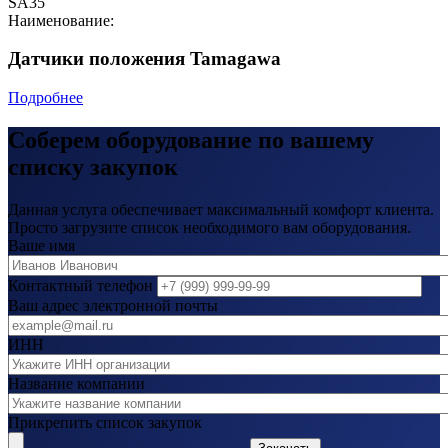
SA35
Наименование:
Датчики положения Tamagawa
Подробнее
Соберем оборудование по вашему
списку закупок
Данная услуга обеспечивает максимальный комфорт клиента.
Просто загрузите список необходимого вам оборудования.
Ваше имя
Контактный телефон
Ваш адрес электронной почты
ИНН
Название компании
Прикрепить список закупок