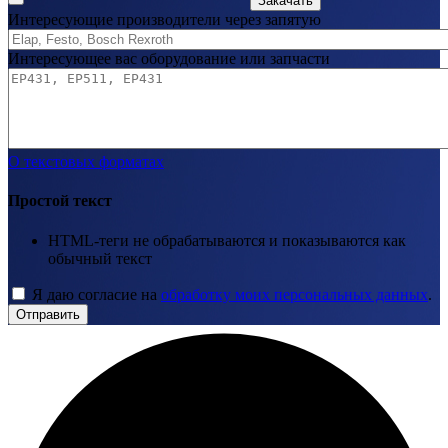
Закачать
Интересующие производители через запятую
Интересующее вас оборудование или запчасти
О текстовых форматах
Простой текст
HTML-теги не обрабатываются и показываются как
обычный текст
Я даю согласие на
обработку моих персональных данных
.
Отправить